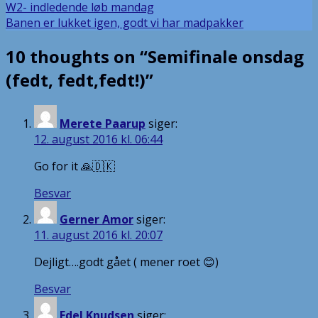
Indlægsnavigation
W2- indledende løb mandag
Banen er lukket igen, godt vi har madpakker
10 thoughts on “
Semifinale onsdag
(fedt, fedt,fedt!)
”
Merete Paarup
siger:
12. august 2016 kl. 06:44
Go for it 🙏🇩🇰
Besvar
Gerner Amor
siger:
11. august 2016 kl. 20:07
Dejligt….godt gået ( mener roet 😊)
Besvar
Edel Knudsen
siger: