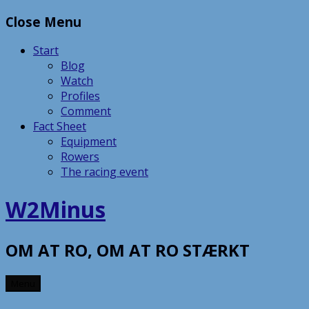
Skip
Close Menu
to
content
Start
Blog
Watch
Profiles
Comment
Fact Sheet
Equipment
Rowers
The racing event
W2Minus
OM AT RO, OM AT RO STÆRKT
Menu