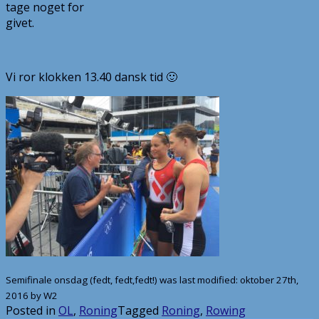
tage noget for
givet.
Vi ror klokken 13.40 dansk tid 🙂
Semifinale onsdag (fedt, fedt,fedt!)
was last modified:
oktober 27th,
2016
by
W2
Posted in
OL
,
Roning
Tagged
Roning
,
Rowing