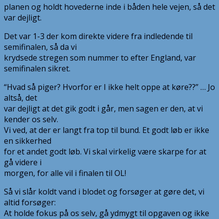
planen og holdt hovederne inde i båden hele vejen, så det
var dejligt.
Det var 1-3 der kom direkte videre fra indledende til
semifinalen, så da vi
krydsede stregen som nummer to efter England, var
semifinalen sikret.
“Hvad så piger? Hvorfor er I ikke helt oppe at køre??” … Jo
altså, det
var dejligt at det gik godt i går, men sagen er den, at vi
kender os selv.
Vi ved, at der er langt fra top til bund. Et godt løb er ikke
en sikkerhed
for et andet godt løb. Vi skal virkelig være skarpe for at
gå videre i
morgen, for alle vil i finalen til OL!
Så vi slår koldt vand i blodet og forsøger at gøre det, vi
altid forsøger:
At holde fokus på os selv, gå ydmygt til opgaven og ikke