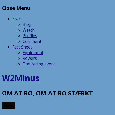
Skip
Close Menu
to
content
Start
Blog
Watch
Profiles
Comment
Fact Sheet
Equipment
Rowers
The racing event
W2Minus
OM AT RO, OM AT RO STÆRKT
Menu