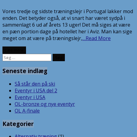
Vores tredje og sidste træningslejr i Portugal lakker mod
enden. Det betyder også, at vi snart har været sydpå i
sammenlagt 6 ud af årets 13 uger! Det må siges at være
en pæn portion dage på hotellet her i Aviz. Man kan sige
meget om at være på træningslejr,
…Read More
Læs mere
Søg
efter:
Seneste indlæg
Så står den på ski
Eventyr i USA del 2
Eventyr i USA
OL-bronze og nye eventyr
OL A-finale
Kategorier
Alternativ træning
(1)