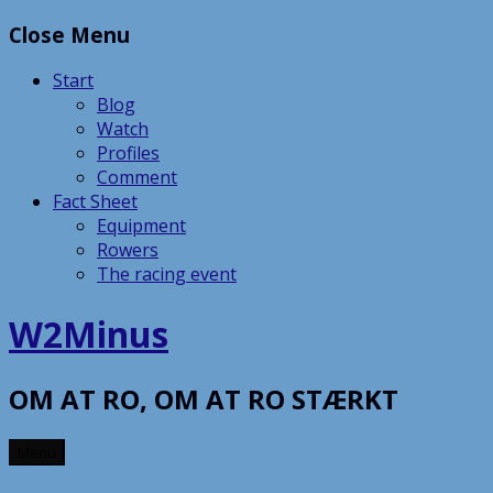
Skip
Close Menu
to
content
Start
Blog
Watch
Profiles
Comment
Fact Sheet
Equipment
Rowers
The racing event
W2Minus
OM AT RO, OM AT RO STÆRKT
Menu