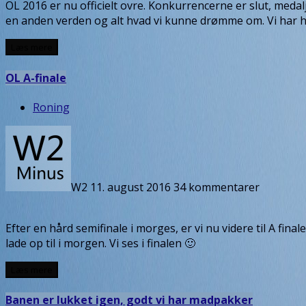
OL 2016 er nu officielt ovre. Konkurrencerne er slut, meda
en anden verden og alt hvad vi kunne drømme om. Vi har ha
Læs mere
OL A-finale
Roning
W2
11. august 2016
34 kommentarer
Efter en hård semifinale i morges, er vi nu videre til A final
lade op til i morgen. Vi ses i finalen 🙂
Læs mere
Banen er lukket igen, godt vi har madpakker