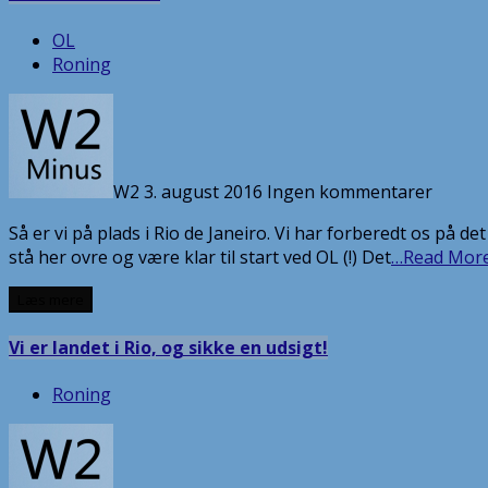
OL
Roning
W2
3. august 2016
Ingen kommentarer
Så er vi på plads i Rio de Janeiro. Vi har forberedt os på de
stå her ovre og være klar til start ved OL (!) Det
…Read Mor
Læs mere
Vi er landet i Rio, og sikke en udsigt!
Roning