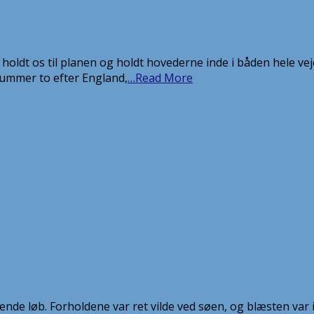
 holdt os til planen og holdt hovederne inde i båden hele veje
nummer to efter England,
…Read More
ndledende løb. Forholdene var ret vilde ved søen, og blæsten v