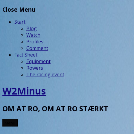
Skip
Close Menu
to
content
Start
Blog
Watch
Profiles
Comment
Fact Sheet
Equipment
Rowers
The racing event
W2Minus
OM AT RO, OM AT RO STÆRKT
Menu