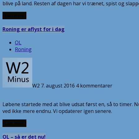
blive på land. Resten af dagen har vi trænet, spist og slapp
Læs mere
Roning er aflyst for i dag
OL
Roning
W2
7. august 2016
4 kommentarer
Løbene startede med at blive udsat først en, så to timer. N
ved ikke mere endnu. Vi opdaterer igen senere.
Læs mere
OL – så er det nu!