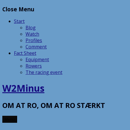
Skip
Close Menu
to
content
Start
Blog
Watch
Profiles
Comment
Fact Sheet
Equipment
Rowers
The racing event
W2Minus
OM AT RO, OM AT RO STÆRKT
Menu