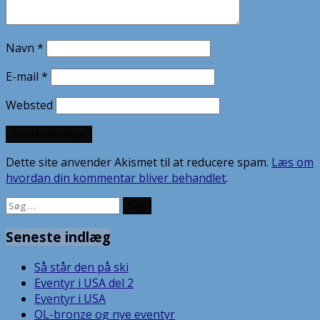
Navn
*
E-mail
*
Websted
Dette site anvender Akismet til at reducere spam.
Læs om
hvordan din kommentar bliver behandlet
.
Søg
efter:
Seneste indlæg
Så står den på ski
Eventyr i USA del 2
Eventyr i USA
OL-bronze og nye eventyr