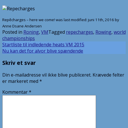
Repêcharges – here we come!
was last modified:
juni 11th, 2016
by
Anne Dsane Andersen
Posted in
Roning
,
VM
Tagged
repecharges
,
Rowing
,
world
championships
Indlægsnavigation
Startliste til indledende heats VM 2015
Nu kan det for alvor blive spændende
Skriv et svar
Din e-mailadresse vil ikke blive publiceret.
Krævede felter
er markeret med
*
Kommentar
*