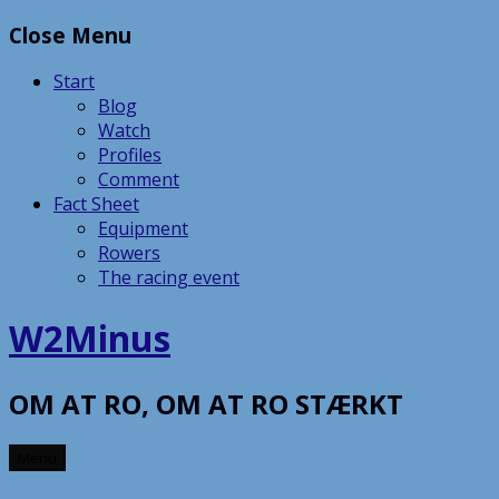
Skip
Close Menu
to
content
Start
Blog
Watch
Profiles
Comment
Fact Sheet
Equipment
Rowers
The racing event
W2Minus
OM AT RO, OM AT RO STÆRKT
Menu